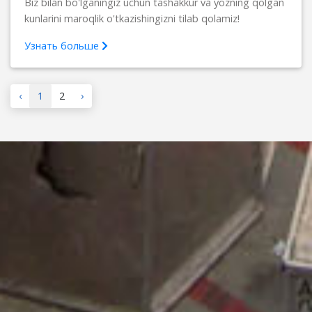
Biz bilan bo'lganingiz uchun tashakkur va yozning qolgan
kunlarini maroqlik o'tkazishingizni tilab qolamiz!
Узнать больше
‹
1
2
›