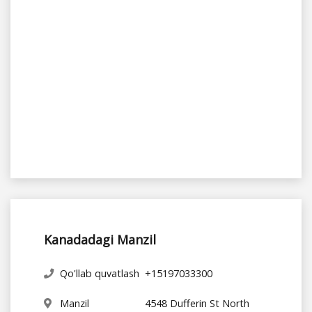
Kanadadagi Manzil
Qo'llab quvatlash
+15197033300
Manzil
4548 Dufferin St North