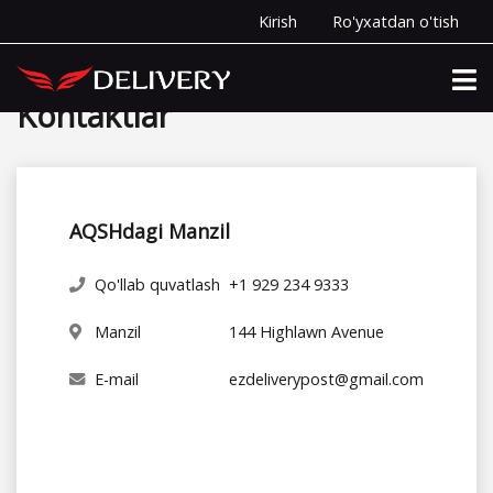
Kirish
Ro'yxatdan o'tish
Uy
Kontaktlar
Kontaktlar
AQSHdagi Manzil
Qo'llab quvatlash
+1 929 234 9333
Manzil
144 Highlawn Avenue
E-mail
ezdeliverypost@gmail.com