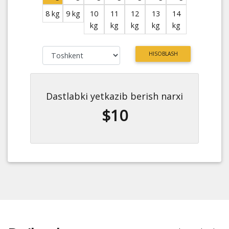
8 kg
9 kg
10
11
12
13
14
kg
kg
kg
kg
kg
HISOBLASH
Dastlabki yetkazib berish narxi
$10