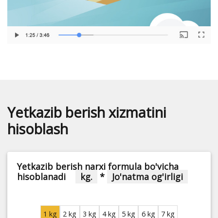
Yetkazib berish xizmatini
hisoblash
Yetkazib berish narxi formula bo'yicha
hisoblanadi
kg.
*
Jo'natma og'irligi
1 kg
2 kg
3 kg
4 kg
5 kg
6 kg
7 kg