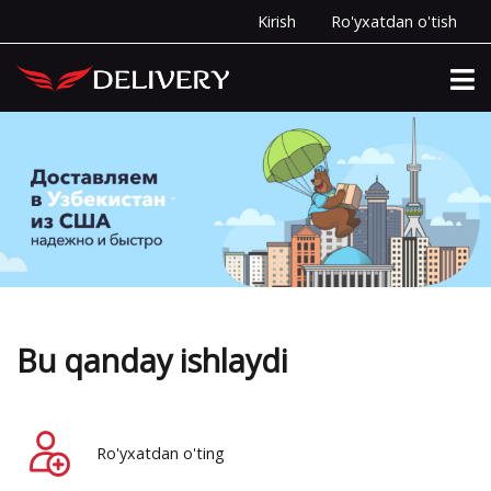
Kirish
Ro'yxatdan o'tish
Bu qanday ishlaydi
Ro'yxatdan o'ting