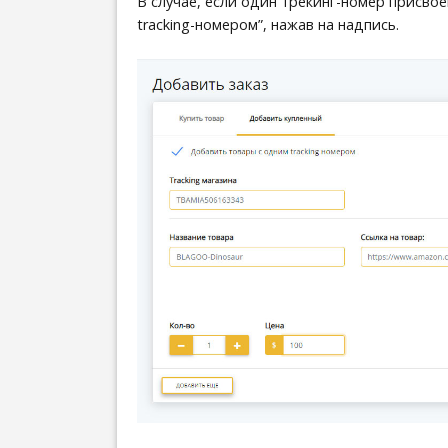
В случае, если один трекинг-номер присво
tracking-номером”, нажав на надпись.