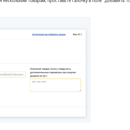
ен нескольким товарам, проставьте галочку в поле “Добавить 